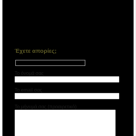
Έχετε απορίες;
Το όνομά σας
Το email σας
Το μήνυμά σας (προαιρετικό)