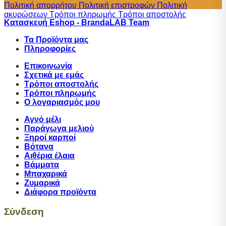
Πολιτική απορρήτου
Πολιτική επιστροφών
Πολιτική
ακυρώσεων
Τρόποι πληρωμής
Τρόποι αποστολής
Κατασκευή Eshop - BrandaLAB Team
Τα Προϊόντα μας
Πληροφορίες
Επικοινωνία
Σχετικά με εμάς
Tρόποι αποστολής
Τρόποι πληρωμής
Ο λογαριασμός μου
Αγνό μέλι
Παράγωγα μελιού
Ξηροί καρποί
Βότανα
Αιθέρια έλαια
Βάμματα
Μπαχαρικά
Ζυμαρικά
Διάφορα προϊόντα
Σύνδεση