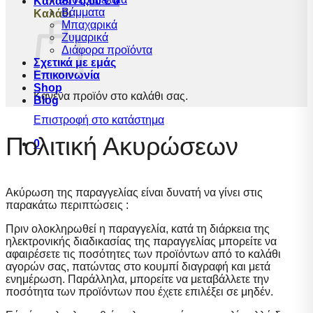
Καλάθι /
0,00
€
0
Βάμματα
Καλάθι
Μπαχαρικά
Ζυμαρικά
Διάφορα προϊόντα
Σχετικά με εμάς
Επικοινωνία
Shop
Κανένα προϊόν στο καλάθι σας.
Blog
Επιστροφή στο κατάστημα
Πολιτική Ακυρώσεων
0
Ακύρωση της παραγγελίας είναι δυνατή να γίνει στις
παρακάτω περιπτώσεις :
Πριν ολοκληρωθεί η παραγγελία, κατά τη διάρκεια της
ηλεκτρονικής διαδικασίας της παραγγελίας μπορείτε να
αφαιρέσετε τις ποσότητες των προϊόντων από το καλάθι
αγορών σας, πατώντας στο κουμπί διαγραφή και μετά
ενημέρωση. Παράλληλα, μπορείτε να μεταβάλλετε την
ποσότητα των προϊόντων που έχετε επιλέξει σε μηδέν.