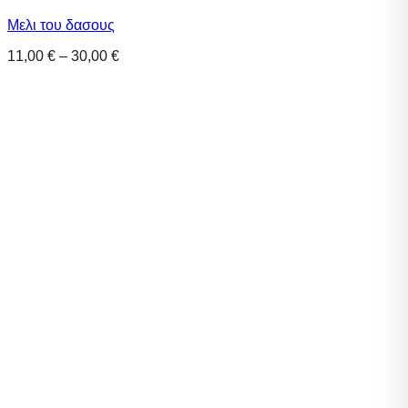
Μελι του δασους
Price
11,00
€
–
30,00
€
range:
11,00 €
through
30,00 €