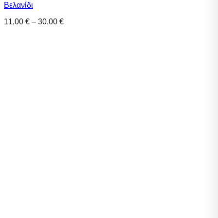
Βελανίδι
Price
11,00
€
–
30,00
€
range:
11,00 €
through
30,00 €