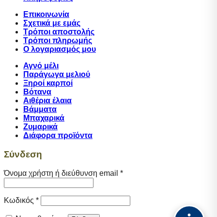
Επικοινωνία
Σχετικά με εμάς
Tρόποι αποστολής
Τρόποι πληρωμής
Ο λογαριασμός μου
Αγνό μέλι
Παράγωγα μελιού
Ξηροί καρποί
Βότανα
Αιθέρια έλαια
Βάμματα
Μπαχαρικά
Ζυμαρικά
Διάφορα προϊόντα
Σύνδεση
Απαιτείται
Όνομα χρήστη ή διεύθυνση email
*
Απαιτείται
Κωδικός
*