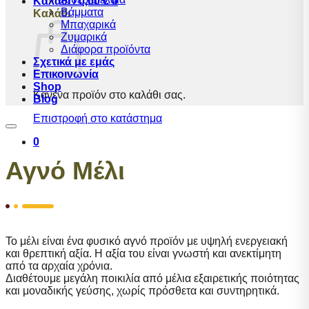
Καλάθι /
0,00
€
0
Βάμματα
Καλάθι
Μπαχαρικά
Ζυμαρικά
Διάφορα προϊόντα
Σχετικά με εμάς
Επικοινωνία
Shop
Κανένα προϊόν στο καλάθι σας.
Blog
Επιστροφή στο κατάστημα
0
Αγνό Μέλι
Το μέλι είναι ένα φυσικό αγνό προϊόν με υψηλή ενεργειακή
και θρεπτική αξία. Η αξία του είναι γνωστή και ανεκτίμητη
από τα αρχαία χρόνια.
Διαθέτουμε μεγάλη ποικιλία από μέλια εξαιρετικής ποιότητας
και μοναδικής γεύσης, χωρίς πρόσθετα και συντηρητικά.