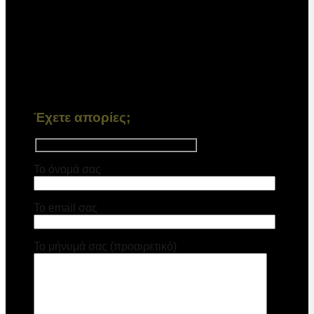
Έχετε απορίες;
Το όνομά σας
Το email σας
Το μήνυμά σας (προαιρετικό)