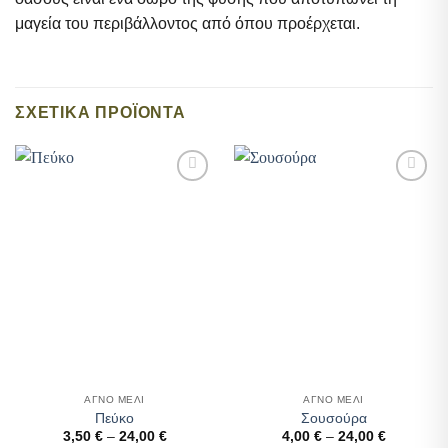
μαγεία του περιβάλλοντος από όπου προέρχεται.
ΣΧΕΤΙΚΆ ΠΡΟΪΌΝΤΑ
Add to
Add to
wishlist
wishlist
ΑΓΝΟ ΜΕΛΙ
ΑΓΝΟ ΜΕΛΙ
Πεύκο
Σουσούρα
Price
Price
3,50
€
–
24,00
€
4,00
€
–
24,00
€