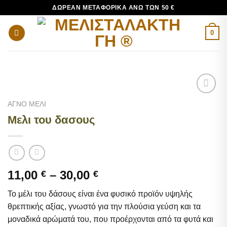
Μετάβαση
ΔΩΡΕΆΝ ΜΕΤΑΦΟΡΙΚΆ ΆΝΩ ΤΩΝ 50 €
στο
περιεχόμενο
0
Add to
ΑΓΝΟ ΜΕΛΙ
wishlist
Μελι του δασους
Price
11,00
–
30,00
€
€
range:
Το μέλι του δάσους είναι ένα φυσικό προϊόν υψηλής
11,00 €
θρεπτικής αξίας, γνωστό για την πλούσια γεύση και τα
through
μοναδικά αρώματά του, που προέρχονται από τα φυτά και
30,00 €