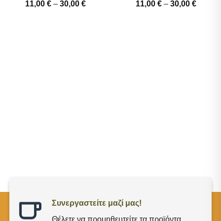
wishlist
wishlist
Price
Price
11,00
€
–
30,00
€
11,00
€
–
30,00
€
range:
range:
11,00 €
11,00 
through
throug
30,00 €
30,00 
Συνεργαστείτε μαζί μας!
Θέλετε να προμηθευτείτε τα προϊόντα