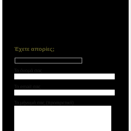
Έχετε απορίες;
Το όνομά σας
Το email σας
Το μήνυμά σας (προαιρετικό)