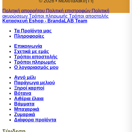
© 2026 • Μελιστάλακτη Γη
Πολιτική απορρήτου
Πολιτική επιστροφών
Πολιτική
ακυρώσεων
Τρόποι πληρωμής
Τρόποι αποστολής
Κατασκευή Eshop - BrandaLAB Team
Τα Προϊόντα μας
Πληροφορίες
Επικοινωνία
Σχετικά με εμάς
Tρόποι αποστολής
Τρόποι πληρωμής
Ο λογαριασμός μου
Αγνό μέλι
Παράγωγα μελιού
Ξηροί καρποί
Βότανα
Αιθέρια έλαια
Βάμματα
Μπαχαρικά
Ζυμαρικά
Διάφορα προϊόντα
Σύνδεση