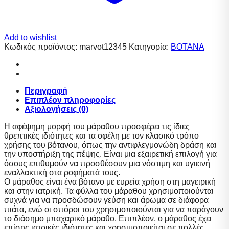
Add to wishlist
Κωδικός προϊόντος:
marvot12345
Κατηγορία:
ΒΟΤΑΝΑ
Περιγραφή
Επιπλέον πληροφορίες
Αξιολογήσεις (0)
Η αφέψημη μορφή του μάραθου προσφέρει τις ίδιες
θρεπτικές ιδιότητες και τα οφέλη με τον κλασικό τρόπο
χρήσης του βότανου, όπως την αντιφλεγμονώδη δράση και
την υποστήριξη της πέψης. Είναι μια εξαιρετική επιλογή για
όσους επιθυμούν να προσθέσουν μια νόστιμη και υγιεινή
εναλλακτική στα ροφήματά τους.
Ο μάραθος είναι ένα βότανο με ευρεία χρήση στη μαγειρική
και στην ιατρική. Τα φύλλα του μάραθου χρησιμοποιούνται
συχνά για να προσδώσουν γεύση και άρωμα σε διάφορα
πιάτα, ενώ οι σπόροι του χρησιμοποιούνται για να παράγουν
το διάσημο μπαχαρικό μάραθο. Επιπλέον, ο μάραθος έχει
επίσης ιατρικές ιδιότητες και χρησιμοποιείται σε πολλές