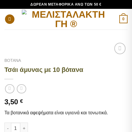
Μετάβαση
ΔΩΡΕΆΝ ΜΕΤΑΦΟΡΙΚΆ ΆΝΩ ΤΩΝ 50 €
στο
περιεχόμενο
0
Add to
ΒΟΤΑΝΑ
wishlist
Τσάι άμυνας με 10 βότανα
3,50
€
Τα βοτανικά αφεψήματα είναι υγιεινά και τονωτικά.
Τσάι άμυνας με 10 βότανα ποσότητα