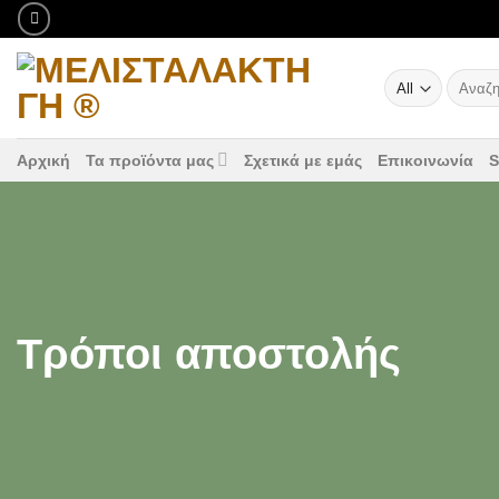
Μετάβαση
στο
περιεχόμενο
Αναζήτ
για:
Αρχική
Τα προϊόντα μας
Σχετικά με εμάς
Επικοινωνία
Τρόποι αποστολής