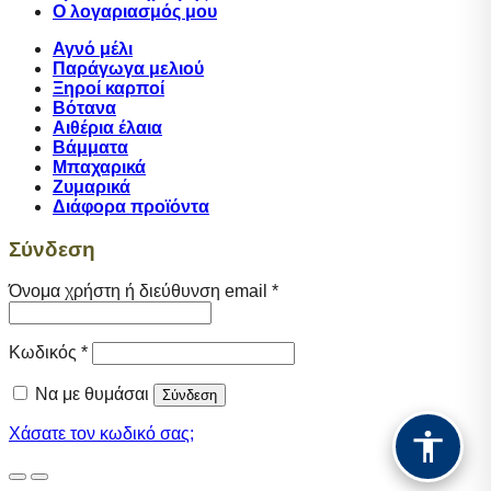
Ο λογαριασμός μου
Αγνό μέλι
Παράγωγα μελιού
Ξηροί καρποί
Βότανα
Αιθέρια έλαια
Βάμματα
Μπαχαρικά
Ζυμαρικά
Διάφορα προϊόντα
Σύνδεση
Απαιτείται
Όνομα χρήστη ή διεύθυνση email
*
Απαιτείται
Κωδικός
*
Να με θυμάσαι
Σύνδεση
Χάσατε τον κωδικό σας;