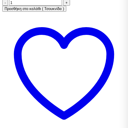
Τσουκνίδα
ποσότητα
Προσθήκη στο καλάθι ( Τσουκνίδα )