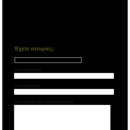
Έχετε απορίες;
Το όνομά σας
Το email σας
Το μήνυμά σας (προαιρετικό)