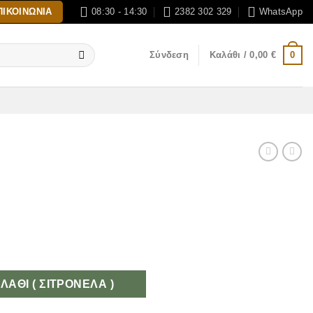
ΠΙΚΟΙΝΩΝΊΑ
08:30 - 14:30
2382 302 329
WhatsApp
0
Σύνδεση
Καλάθι /
0,00
€
ΆΘΙ ( ΣΙΤΡΟΝΈΛΑ )