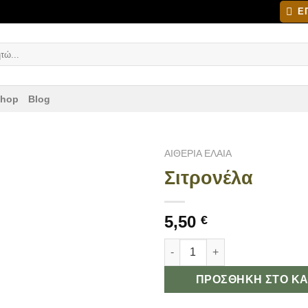
Ε
ηση
Shop
Blog
ΑΙΘΕΡΙΑ ΕΛΑΙΑ
Σιτρονέλα
Add to
wishlist
5,50
€
Σιτρονέλα ποσότητα
ΠΡΟΣΘΉΚΗ ΣΤΟ ΚΑΛ